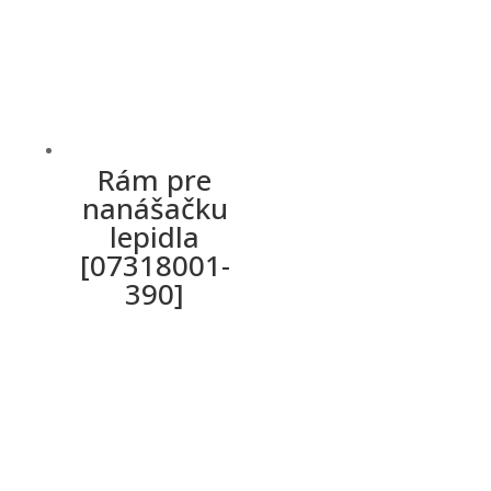
Rám pre
nanášačku
lepidla
[07318001-
390]