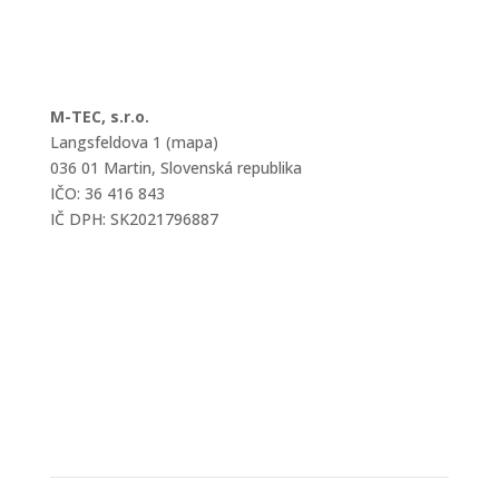
M-TEC, s.r.o.
Langsfeldova 1 (mapa)
036 01 Martin, Slovenská republika
IČO: 36 416 843
IČ DPH: SK2021796887
mtec@mtec.sk
+421 433 241 202