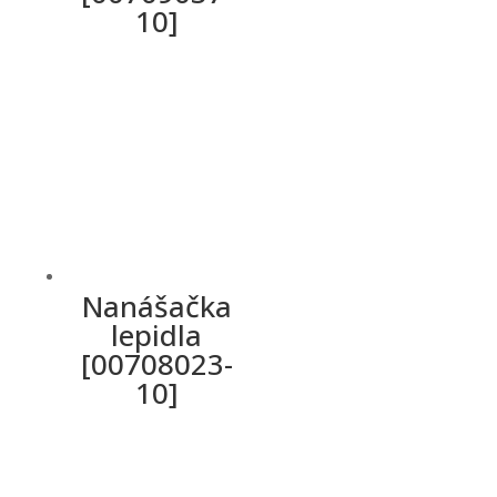
10]
Nanášačka
lepidla
[00708023-
10]