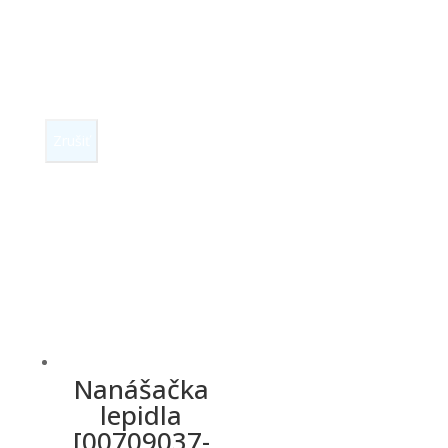
Zrušiť
Nanášačka
lepidla
[00709037-