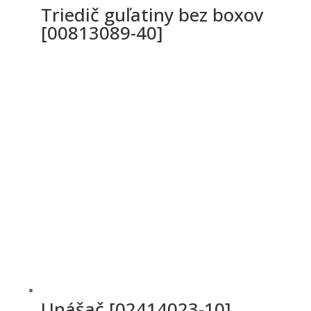
Triedič guľatiny bez boxov
[00813089-40]
Unášač [02414023-10]