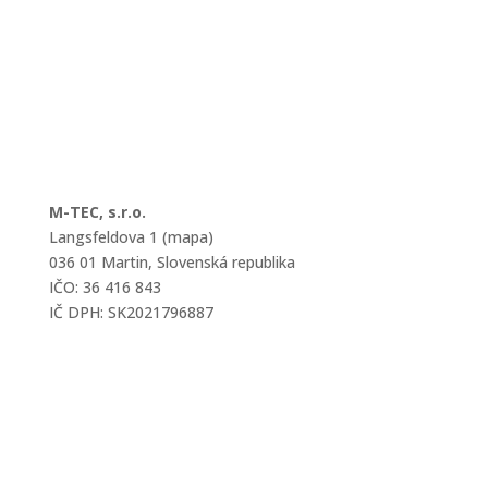
M-TEC, s.r.o.
Langsfeldova 1 (mapa)
036 01 Martin, Slovenská republika
IČO: 36 416 843
IČ DPH: SK2021796887
mtec@mtec.sk
+421 433 241 202