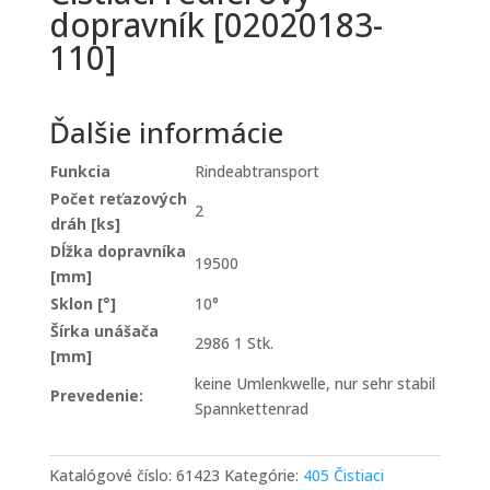
dopravník [02020183-
110]
Ďalšie informácie
Funkcia
Rindeabtransport
Počet reťazových
2
dráh [ks]
Dĺžka dopravníka
19500
[mm]
Sklon [°]
10°
Šírka unášača
2986 1 Stk.
[mm]
keine Umlenkwelle, nur sehr stabil
Prevedenie:
Spannkettenrad
Katalógové číslo:
61423
Kategórie:
405 Čistiaci