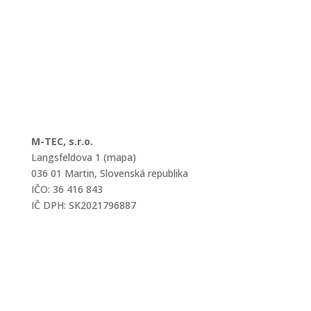
M-TEC, s.r.o.
Langsfeldova 1 (mapa)
036 01 Martin, Slovenská republika
IČO: 36 416 843
IČ DPH: SK2021796887
mtec@mtec.sk
+421 433 241 202