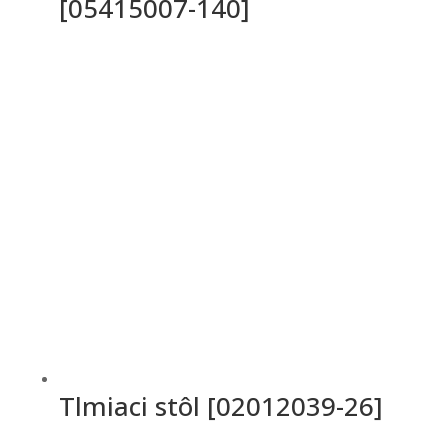
[05415007-140]
Tlmiaci stôl [02012039-26]