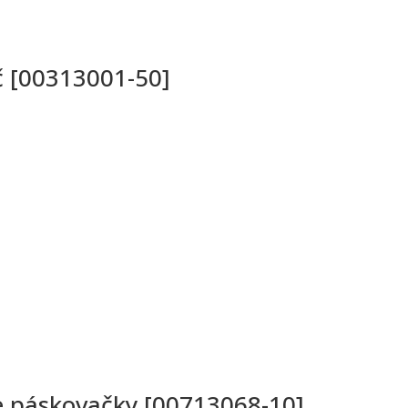
č [00313001-50]
e páskovačky [00713068-10]