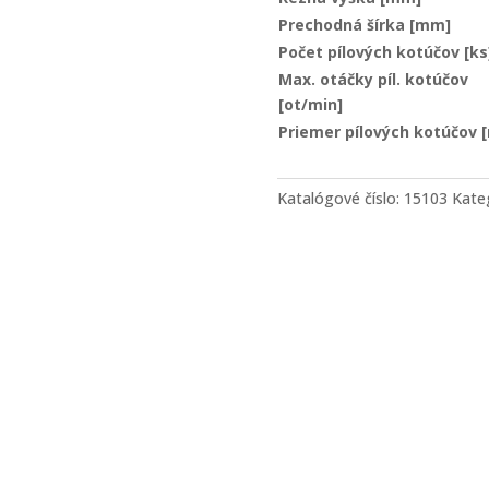
Prechodná šírka [mm]
Počet pílových kotúčov [ks
Max. otáčky píl. kotúčov
[ot/min]
Priemer pílových kotúčov 
Katalógové číslo:
15103
Kate