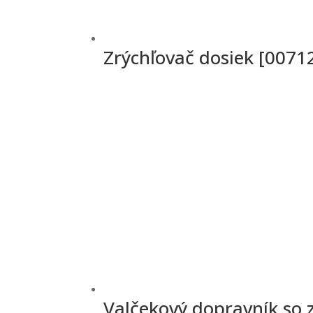
Zrýchľovač dosiek [0071
Valčekový dopravník so 