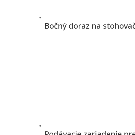
Bočný doraz na stohova
Podávacie zariadenie pr