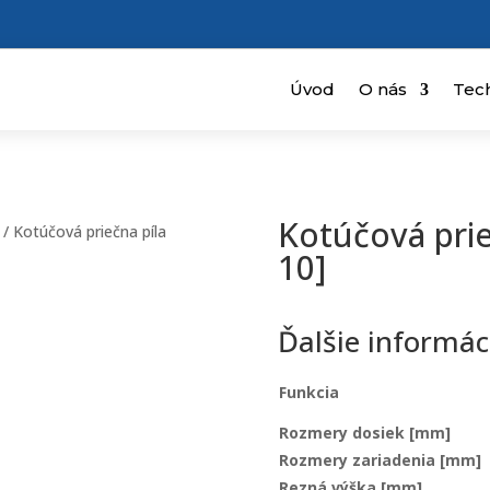
Úvod
O nás
Tec
Kotúčová prie
/ Kotúčová priečna píla
10]
Ďalšie informác
Funkcia
Rozmery dosiek [mm]
Rozmery zariadenia [mm]
Rezná výška [mm]