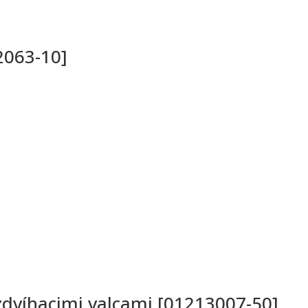
2063-10]
zdvíhacimi valcami [01213007-50]