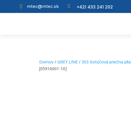

mtec@mtec.sk
+421 433 241 202

Domov
/
GREY LINE
/
303 Kotúčová priečna píla
[05916001-10]