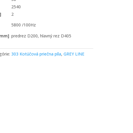
2540
]
2
5800 /100Hz
[mm]
predrez D200, hlavný rez D405
górie:
303 Kotúčová priečna píla
,
GREY LINE