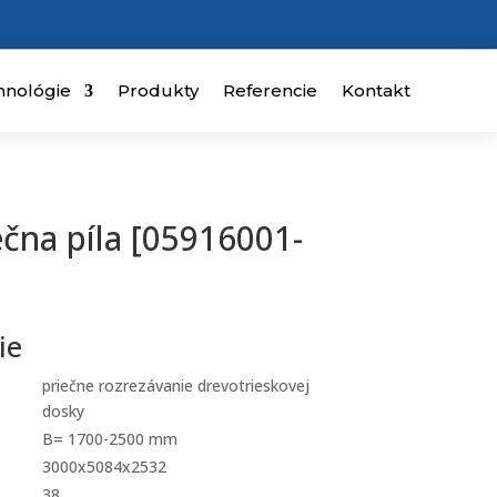
hnológie
Produkty
Referencie
Kontakt
čna píla [05916001-
ie
priečne rozrezávanie drevotrieskovej
dosky
B= 1700-2500 mm
3000x5084x2532
38