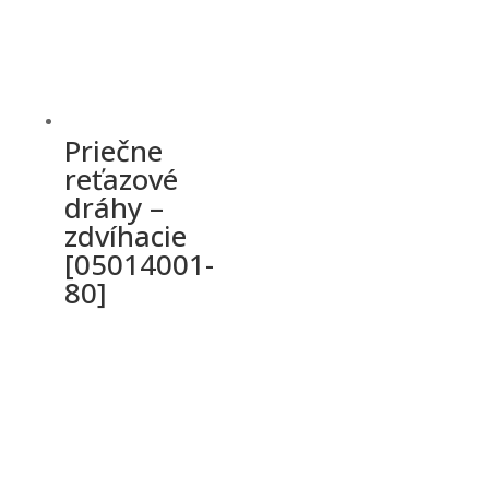
Priečne
reťazové
dráhy –
zdvíhacie
[05014001-
80]