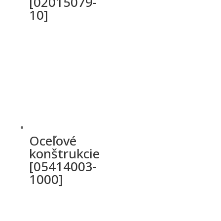
[02015079-
10]
Oceľové
konštrukcie
[05414003-
1000]