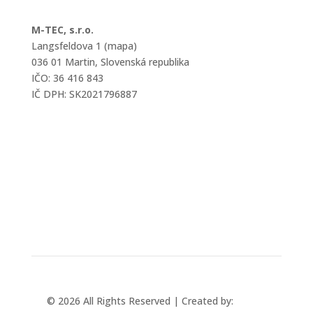
M-TEC, s.r.o.
Langsfeldova 1 (mapa)
036 01 Martin, Slovenská republika
IČO: 36 416 843
IČ DPH: SK2021796887
mtec@mtec.sk
+421 433 241 202
© 2026 All Rights Reserved | Created by:
Rabbit