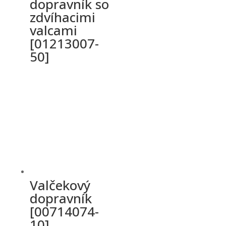
dopravník so
zdvíhacimi
valcami
[01213007-
50]
Valčekový
dopravník
[00714074-
10]