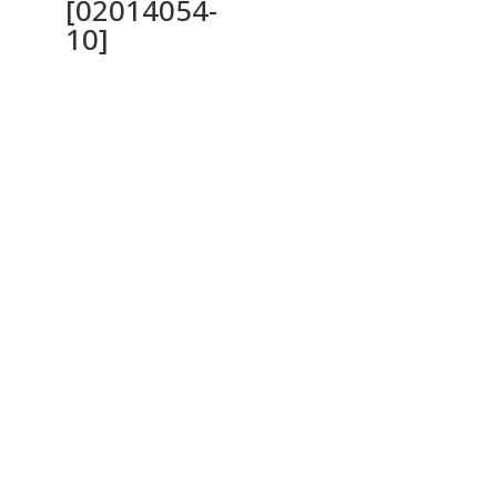
[02014054-
10]
Ochrana osobných údajov a cookies
Privacy Policy