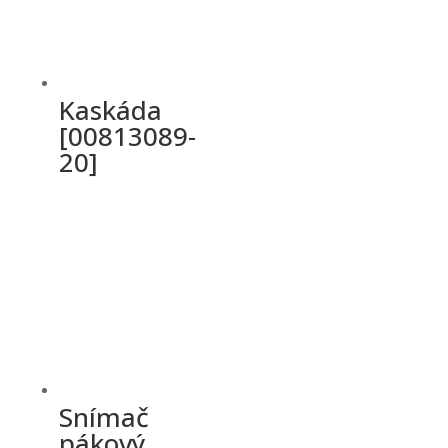
Kaskáda
[00813089-
20]
Snímač
pákový