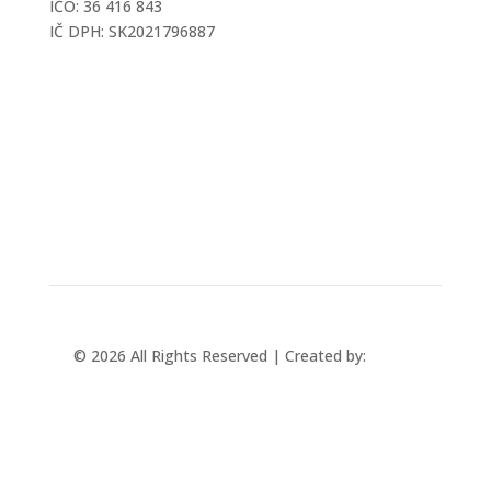
IČO: 36 416 843
IČ DPH: SK2021796887
mtec@mtec.sk
+421 433 241 202
© 2026 All Rights Reserved | Created by:
Rabbit
Studio