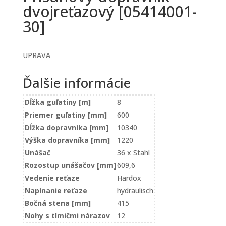
dvojreťazový [05414001-
30]
UPRAVA
Ďalšie informácie
Dĺžka guľatiny [m]
8
Priemer guľatiny [mm]
600
Dĺžka dopravníka [mm]
10340
Výška dopravníka [mm]
1220
Unášač
36 x Stahl
Rozostup unášačov [mm]
609,6
Vedenie reťaze
Hardox
Napínanie reťaze
hydraulisch
Bočná stena [mm]
415
Nohy s tlmičmi nárazov
12