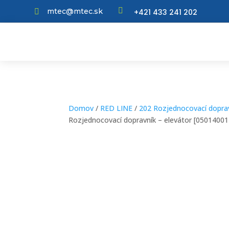

mtec@mtec.sk
+421 433 241 202

Domov
/
RED LINE
/
202 Rozjednocovací doprav
Rozjednocovací dopravník – elevátor [05014001