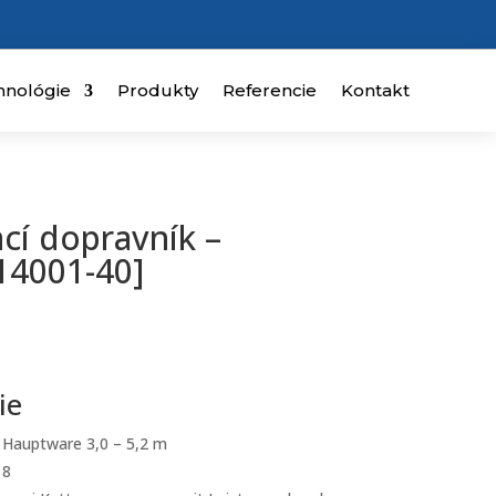
hnológie
Produkty
Referencie
Kontakt
cí dopravník –
14001-40]
ie
Hauptware 3,0 – 5,2 m
8