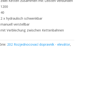
zwei Ketten zusammen mit Leisten verbunden
1200
40
2 x hydraulisch schwenkbar
manuell verstellbar
mit Verblechung zwischen Kettenbahnen
órie:
202 Rozjednocovací dopravník - elevátor
,