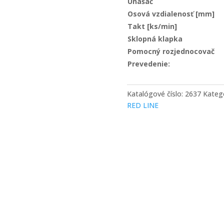
Unášač
Osová vzdialenosť [mm]
Takt [ks/min]
Sklopná klapka
Pomocný rozjednocovač
Prevedenie:
Katalógové číslo:
2637
Kateg
RED LINE