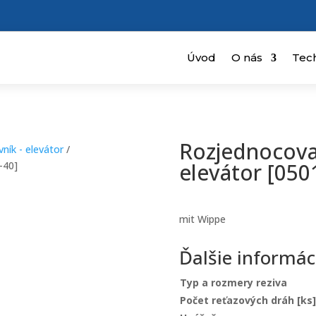
Úvod
O nás
Tec
Rozjednocova
ník - elevátor
/
elevátor [050
-40]
mit Wippe
Ďalšie informác
Typ a rozmery reziva
Počet reťazových dráh [ks]