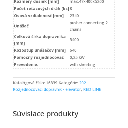
Rozmery dosiek [mm]
max.47x400x5200
Počet reťazových dráh [ks]
8
Osová vzdialenosť [mm]
2340
pusher connecting 2
Unášač
chains
Celková šírka dopravníka
5400
[mm]
Rozostup unášačov [mm]
640
Pomocný rozjednocovač
0,25 kW
Prevedenie:
with sheeting
Katalógové číslo:
16839
Kategórie:
202
Rozjednocovací dopravník - elevátor
,
RED LINE
Súvisiace produkty