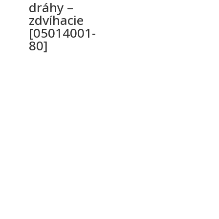
dráhy –
zdvíhacie
[05014001-
80]
Ochrana osobných údajov a cookies