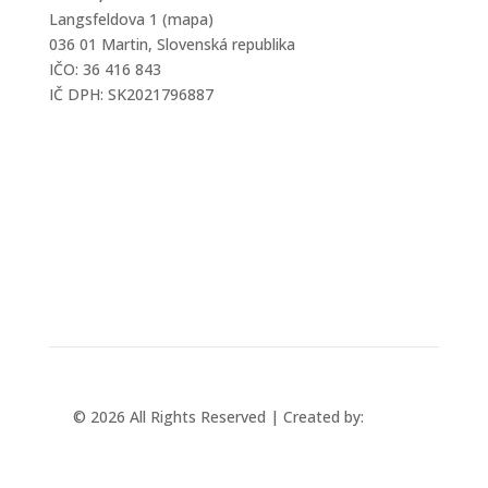
Langsfeldova 1 (mapa)
036 01 Martin, Slovenská republika
IČO: 36 416 843
IČ DPH: SK2021796887
mtec@mtec.sk
+421 433 241 202
© 2026 All Rights Reserved | Created by:
Rabbit
Studio