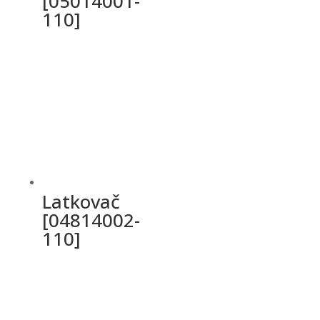
[05014001-
110]
Latkovač
[04814002-
110]