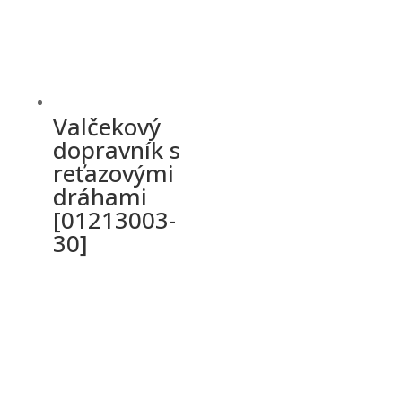
Valčekový
dopravník s
reťazovými
dráhami
[01213003-
30]