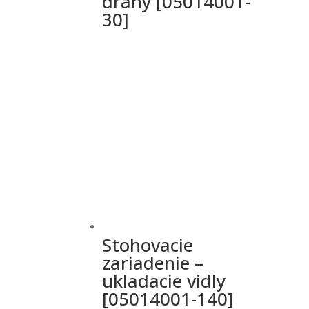
dráhy [05014001-
30]
Stohovacie
zariadenie –
ukladacie vidly
[05014001-140]