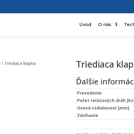
Úvod
O nás
Tec
Triediaca kla
y
/ Triediaca klapka
Ďalšie informác
Prevedenie:
Počet reťazových dráh [ks
Osová vzdialenosť [mm]
Zdvíhanie