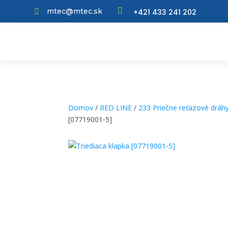

mtec@mtec.sk
+421 433 241 202

Domov
/
RED LINE
/
233 Priečne reťazové dráh
[07719001-5]