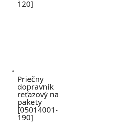
120]
Priečny
dopravník
reťazový na
pakety
[05014001-
190]