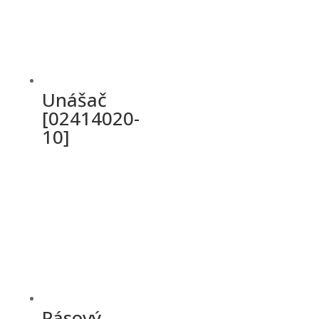
Unášač
[02414020-
10]
Pásový