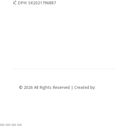
IČ DPH: SK2021796887
mtec@mtec.sk
+421 433 241 202
© 2026 All Rights Reserved | Created by:
Rabbit
Studio