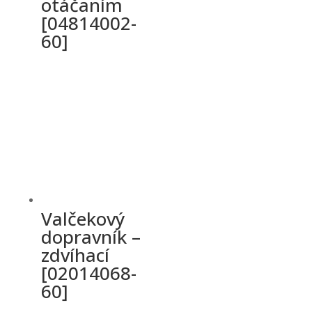
otáčaním
[04814002-
60]
Valčekový
dopravník –
zdvíhací
[02014068-
60]