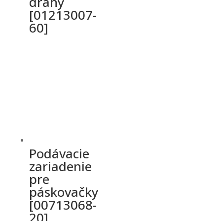
dráhy
[01213007-
60]
Podávacie
zariadenie
pre
páskovačky
[00713068-
20]