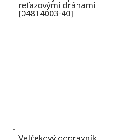
reťazovými dráhami
[04814003-40]
Valčekový dopravník