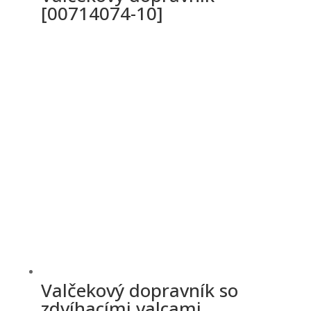
[00714074-10]
Valčekový dopravník so
zdvíhacími valcami