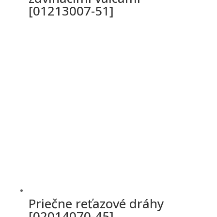
[01213007-51]
Priečne reťazové dráhy
[02014070-45]