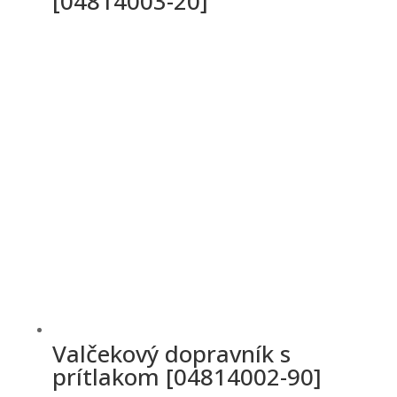
[04814003-20]
Valčekový dopravník s
prítlakom [04814002-90]