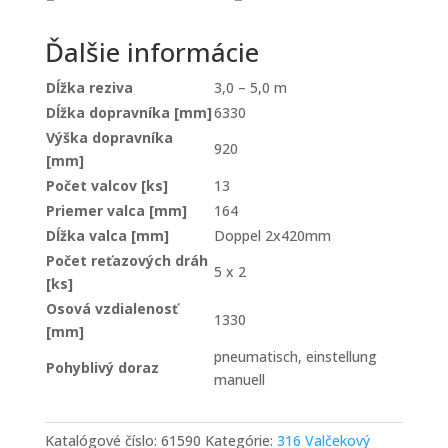
Ďalšie informácie
Dĺžka reziva
3,0 – 5,0 m
Dĺžka dopravníka [mm]
6330
Výška dopravníka
920
[mm]
Počet valcov [ks]
13
Priemer valca [mm]
164
Dĺžka valca [mm]
Doppel 2x420mm
Počet reťazových dráh
5 x 2
[ks]
Osová vzdialenosť
1330
[mm]
pneumatisch, einstellung
Pohyblivý doraz
manuell
Katalógové číslo:
61590
Kategórie:
316 Valčekový