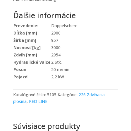
Ďalšie informácie
Prevedenie:
Doppelschere
Dĺžka [mm]
2900
Šírka [mm]
957
Nosnosť [kg]
3000
Zdvih [mm]
2954
Hydraulické valce
2 Stk.
Posun
20 m/min
Pojazd
2,2 kW
Katalógové číslo:
5105
Kategórie:
226 Zdvíhacia
plošina
,
RED LINE
Súvisiace produkty