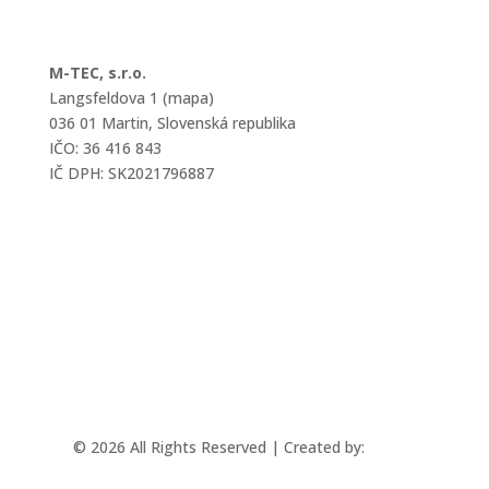
M-TEC, s.r.o.
Langsfeldova 1 (mapa)
036 01 Martin, Slovenská republika
IČO: 36 416 843
IČ DPH: SK2021796887
mtec@mtec.sk
+421 433 241 202
© 2026 All Rights Reserved | Created by:
Rabbit
Studio