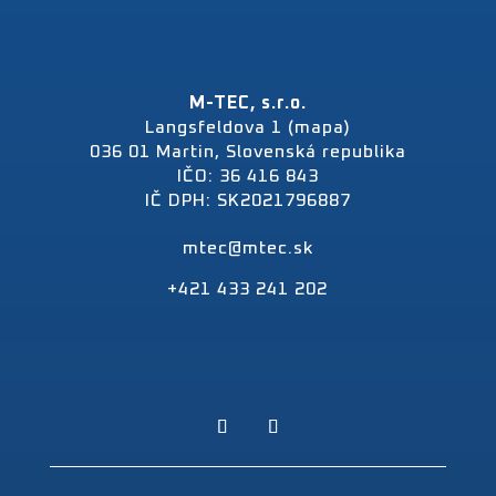
M-TEC, s.r.o.
Langsfeldova 1 (mapa)
036 01 Martin, Slovenská republika
IČO: 36 416 843
IČ DPH: SK2021796887
mtec@mtec.sk
+421 433 241 202