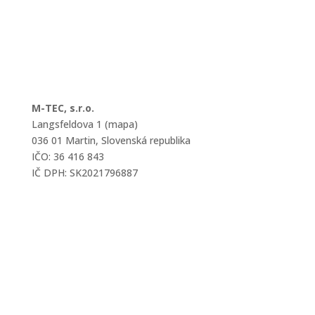
M-TEC, s.r.o.
Langsfeldova 1 (mapa)
036 01 Martin, Slovenská republika
IČO: 36 416 843
IČ DPH: SK2021796887
mtec@mtec.sk
+421 433 241 202