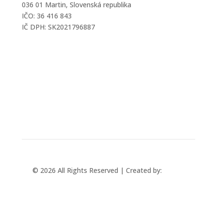
036 01 Martin, Slovenská republika
IČO: 36 416 843
IČ DPH: SK2021796887
mtec@mtec.sk
+421 433 241 202
© 2026 All Rights Reserved | Created by:
Rabbit
Studio