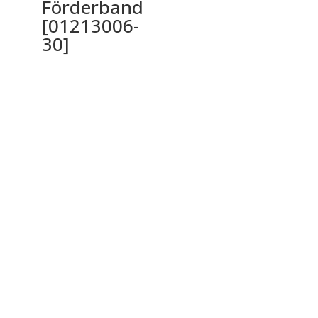
Förderband
[01213006-
30]
Ochrana osobných údajov a cookies
Privacy Policy