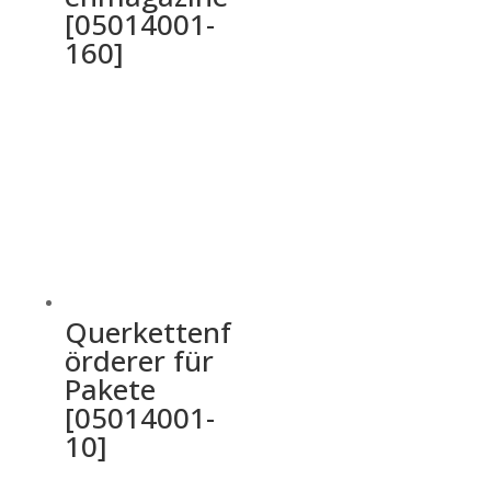
[05014001-
160]
Querkettenf
örderer für
Pakete
[05014001-
10]