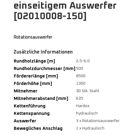
einseitigem Auswerfer
[02010008-150]
Rotationsauswerfer
Zusätzliche Informationen
Rundholzlänge [m]
2,5-6,0
Rundholzdurchmesser [mm]
500
Fördererlänge [mm]
8500
Förderhöhe [mm]
1300
Mitnehmer
30 Stk. Stahl
Mitnehmerabstand [mm]
635
Kettenführung
Hardox
Kettenspannung
hydraulisch
Auswerfer
3 x Rotationsauswerfer
Bewegliches Anschlag
1 x Hydraulisch