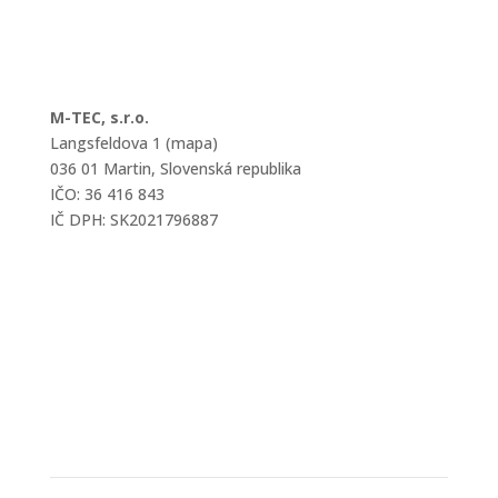
M-TEC, s.r.o.
Langsfeldova 1 (mapa)
036 01 Martin, Slovenská republika
IČO: 36 416 843
IČ DPH: SK2021796887
mtec@mtec.sk
+421 433 241 202