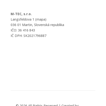
M-TEC, s.r.o.
Langsfeldova 1 (mapa)
036 01 Martin, Slovenská republika
IČO: 36 416 843
IČ DPH: SK2021796887
mtec@mtec.sk
+421 433 241 202
© 2026 All Rights Reserved | Created by:
Rabbit