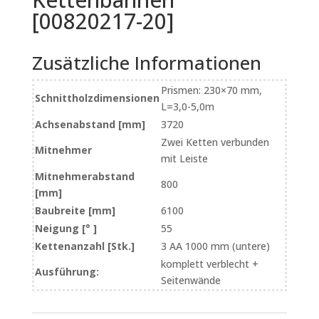
[00820217-20]
Zusätzliche Informationen
Prismen: 230×70 mm,
Schnittholzdimensionen
L=3,0-5,0m
Achsenabstand [mm]
3720
Zwei Ketten verbunden
Mitnehmer
mit Leiste
Mitnehmerabstand
800
[mm]
Baubreite [mm]
6100
Neigung [° ]
55
Kettenanzahl [Stk.]
3 AA 1000 mm (untere)
komplett verblecht +
Ausführung:
Seitenwände