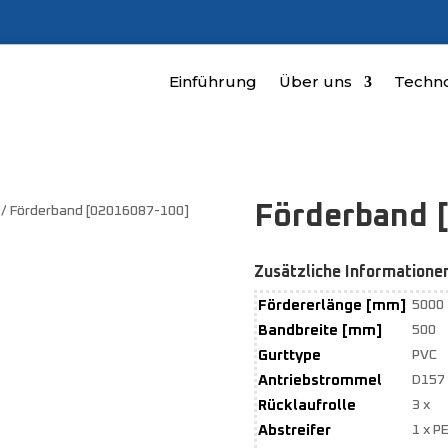
Einführung
Über uns
Techno
Förderband 
/ Förderband [02016087-100]
Zusätzliche Informatione
Fördererlänge [mm]
5000
Bandbreite [mm]
500
Gurttype
PVC
Antriebstrommel
D157
Rücklaufrolle
3 x
Abstreifer
1 x P