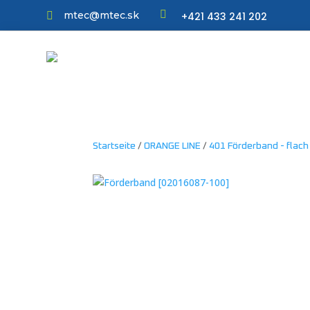

mtec@mtec.sk
+421 433 241 202

Startseite
/
ORANGE LINE
/
401 Förderband - flach