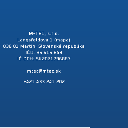
M-TEC, s.r.o.
Langsfeldova 1 (mapa)
036 01 Martin, Slovenská republika
IČO: 36 416 843
IČ DPH: SK2021796887
mtec@mtec.sk
+421 433 241 202