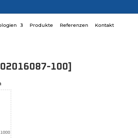
logien
Produkte
Referenzen
Kontakt
[02016087-100]
n
E1000