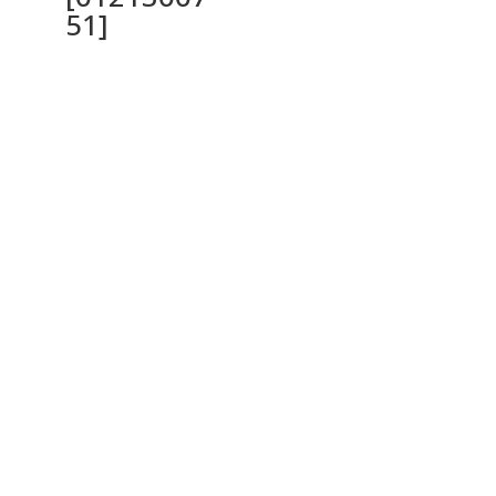
51]
Ochrana osobných údajov a cookies
Privacy Policy