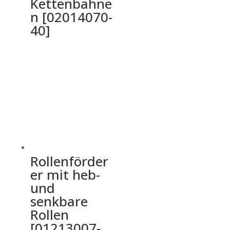
Kettenbahne
n [02014070-
40]
Rollenförder
er mit heb-
und
senkbare
Rollen
[01213007-