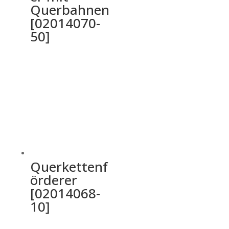
Querbahnen
[02014070-
50]
Querkettenf
örderer
[02014068-
10]