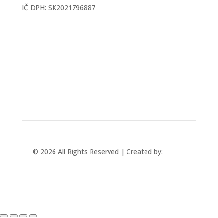
IČ DPH: SK2021796887
mtec@mtec.sk
+421 433 241 202
© 2026 All Rights Reserved | Created by:
Rabbit
Studio