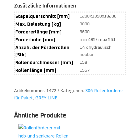
Zusätzliche Informationen
Stapelquerschnitt [mm]
1200x1350x18200
Max. Belastung [kg]
3000
Fördererlänge [mm]
9600
Förderhöhe [mm]
min 485/ max 551
Anzahl der Förderrollen
14 x hydraulisch
[Stk]
hebbar
Rollendurchmesser [mm]
159
Rollenlänge [mm]
1557
Artikelnummer:
1472
Kategorien:
306 Rollenförderer
für Paket
,
GREY LINE
Ähnliche Produkte