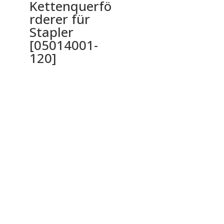
Kettenquerfö
rderer für
Stapler
[05014001-
120]
Ochrana osobných údajov a cookies