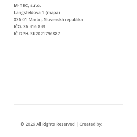
M-TEC, s.r.o.
Langsfeldova 1 (mapa)
036 01 Martin, Slovenská republika
IČO: 36 416 843
IČ DPH: SK2021796887
mtec@mtec.sk
+421 433 241 202
© 2026 All Rights Reserved | Created by:
Rabbit
Studio