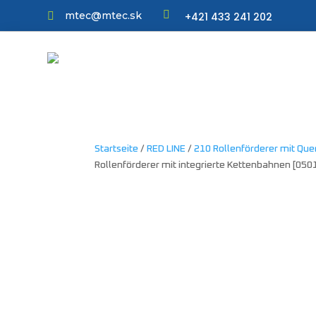

mtec@mtec.sk
+421 433 241 202

Startseite
/
RED LINE
/
210 Rollenförderer mit Qu
Rollenförderer mit integrierte Kettenbahnen [05