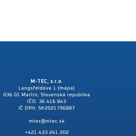
M-TEC, s.r.o.
Langsfeldova 1 (mapa)
036 01 Martin, Slovenská republika
IČO: 36 416 843
IČ DPH: SK2021796887
mtec@mtec.sk
+421 433 241 202