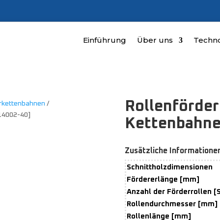
Einführung
Über uns
Techno
Rollenförder
erkettenbahnen
/
014002-40]
Kettenbahne
Zusätzliche Informatione
Schnittholzdimensionen
Fördererlänge [mm]
Anzahl der Förderrollen [
Rollendurchmesser [mm]
Rollenlänge [mm]