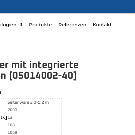
logien
Produkte
Referenzen
Kontakt
er mit integrierte
n [05014002-40]
n
Seitenware 3,0-5,2 m
7000
Stk]
13
108
1069