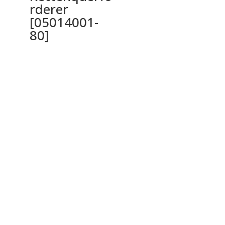
rderer
[05014001-
80]
Ochrana osobných údajov a cookies
Privacy Policy