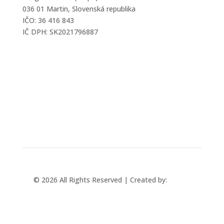
036 01 Martin, Slovenská republika
IČO: 36 416 843
IČ DPH: SK2021796887
mtec@mtec.sk
+421 433 241 202
© 2026 All Rights Reserved | Created by:
Rabbit
Studio