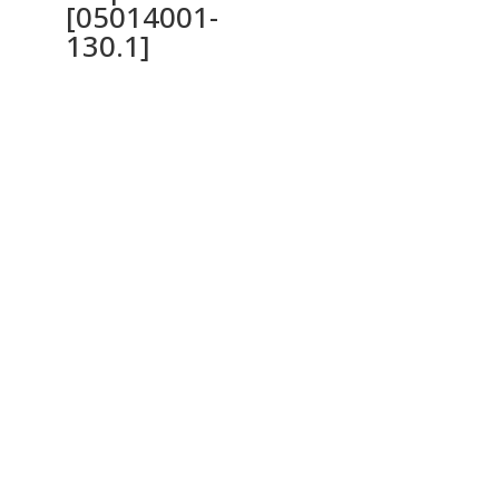
[05014001-
130.1]
Ochrana osobných údajov a cookies
Privacy Policy