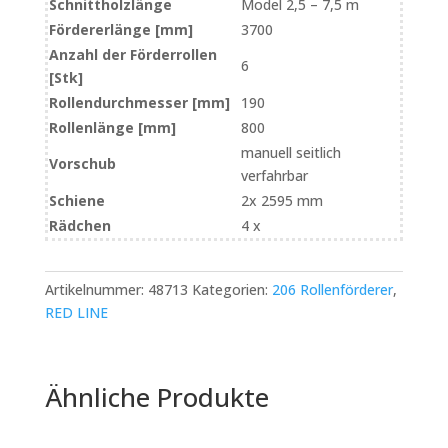
Schnittholzlänge
Model 2,5 – 7,5 m
Fördererlänge [mm]
3700
Anzahl der Förderrollen
6
[Stk]
Rollendurchmesser [mm]
190
Rollenlänge [mm]
800
manuell seitlich
Vorschub
verfahrbar
Schiene
2x 2595 mm
Rädchen
4 x
Artikelnummer:
48713
Kategorien:
206 Rollenförderer
,
RED LINE
Ähnliche Produkte