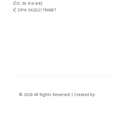
IČO: 36 416 843
IČ DPH: SK2021796887
mtec@mtec.sk
+421 433 241 202
© 2026 All Rights Reserved | Created by:
Rabbit
Studio