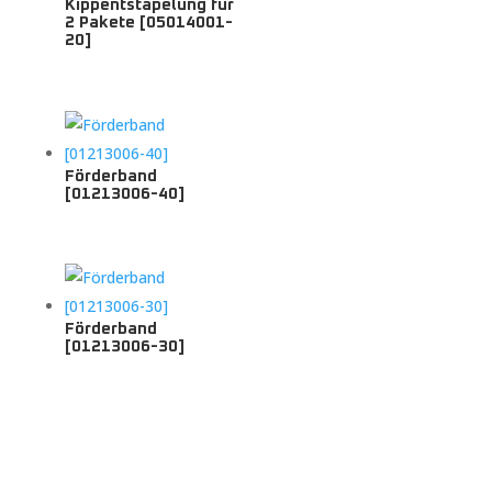
Kippentstapelung für
2 Pakete [05014001-
20]
Förderband
[01213006-40]
Förderband
[01213006-30]