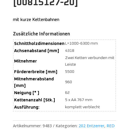
[00815127-20]
mit kurze Kettenbahnen
Zusätzliche Informationen
Schnittholzdimensionen
L=1000-6300 mm
Achsenabstand [mm]
4318
Zwei Ketten verbunden mit
Mitnehmer
Leiste
Fördererbreite [mm]
5500
Mitnehmerabstand
960
[mm]
Neigung [° ]
62
Kettenanzahl [Stk.]
5 x AA 767 mm
Ausführung:
komplett verblecht
Artikelnummer:
9483
Kategorien:
202 Entzerrer
,
RED