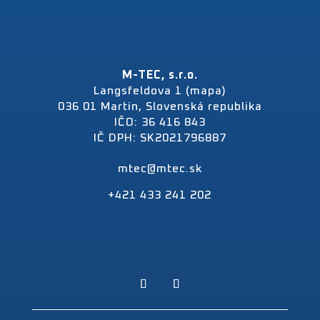
M-TEC, s.r.o.
Langsfeldova 1 (mapa)
036 01 Martin, Slovenská republika
IČO: 36 416 843
IČ DPH: SK2021796887
mtec@mtec.sk
+421 433 241 202