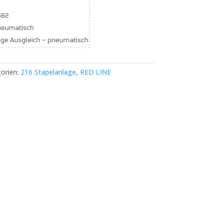
582
neumatisch
ge Ausgleich – pneumatisch
orien:
216 Stapelanlage
,
RED LINE