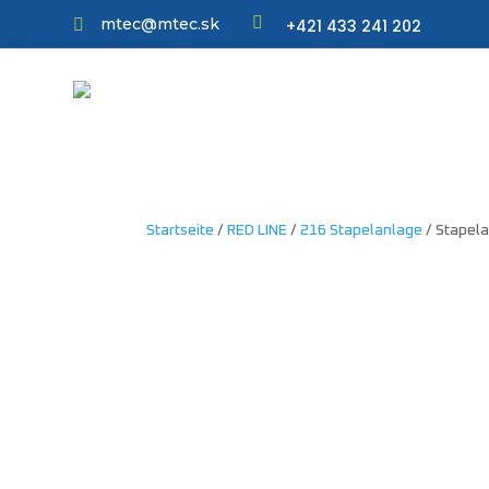

mtec@mtec.sk
+421 433 241 202

Startseite
/
RED LINE
/
216 Stapelanlage
/ Stapel