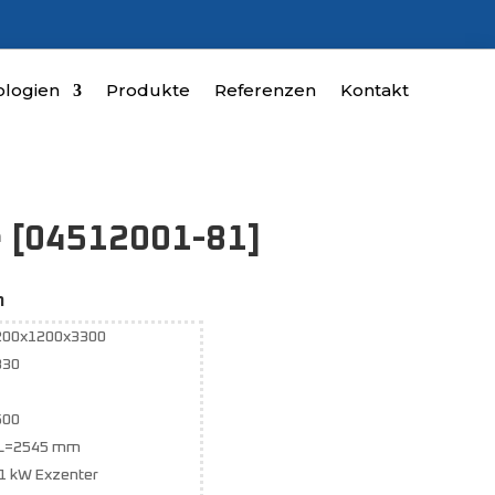
logien
Produkte
Referenzen
Kontakt
e [04512001-81]
n
200x1200x3300
330
500
 L=2545 mm
1 kW Exzenter