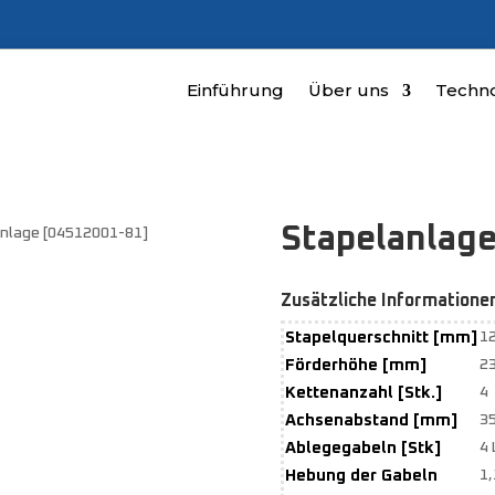
Einführung
Über uns
Techno
Stapelanlag
anlage [04512001-81]
Zusätzliche Informatione
Stapelquerschnitt [mm]
1
Förderhöhe [mm]
2
Kettenanzahl [Stk.]
4
Achsenabstand [mm]
3
Ablegegabeln [Stk]
4
Hebung der Gabeln
1,