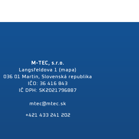
M-TEC, s.r.o.
Langsfeldova 1 (mapa)
036 01 Martin, Slovenská republika
IČO: 36 416 843
IČ DPH: SK2021796887
mtec@mtec.sk
+421 433 241 202