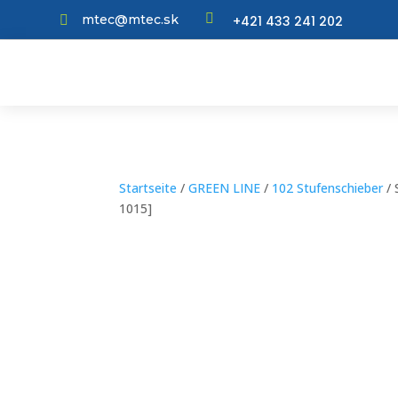

mtec@mtec.sk
+421 433 241 202

Startseite
/
GREEN LINE
/
102 Stufenschieber
/ 
1015]