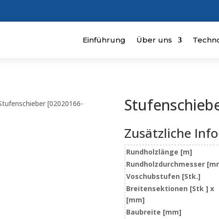
Einführung
Über uns
Techno
Stufenschieb
Stufenschieber [02020166-
Zusätzliche Inf
Rundholzlänge [m]
Rundholzdurchmesser [m
Voschubstufen [Stk.]
Breitensektionen [Stk ] x
[mm]
Baubreite [mm]