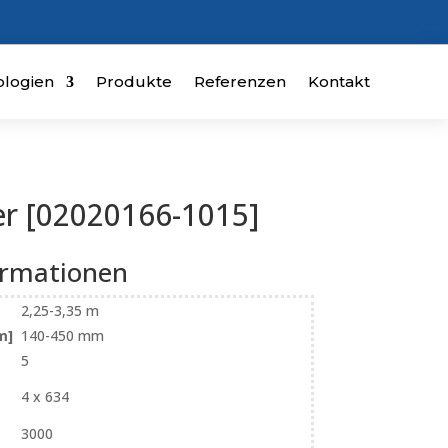
logien
Produkte
Referenzen
Kontakt
er [02020166-1015]
ormationen
2,25-3,35 m
m]
140-450 mm
5
4 x 634
3000