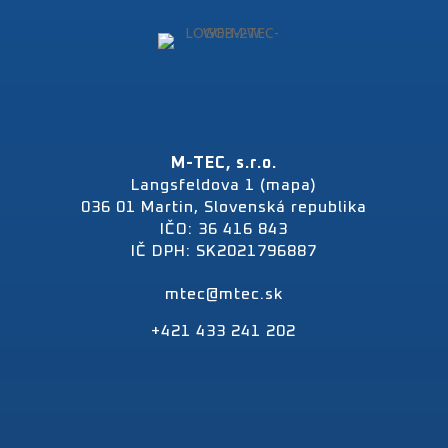
M-TEC, s.r.o.
Langsfeldova 1 (mapa)
036 01 Martin, Slovenská republika
IČO: 36 416 843
IČ DPH: SK2021796887
mtec@mtec.sk
+421 433 241 202