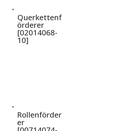
Querkettenf
örderer
[02014068-
10]
Rollenförder
er
[00714074-