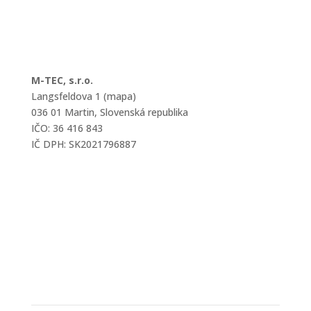
M-TEC, s.r.o.
Langsfeldova 1 (mapa)
036 01 Martin, Slovenská republika
IČO: 36 416 843
IČ DPH: SK2021796887
mtec@mtec.sk
+421 433 241 202