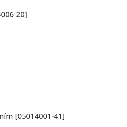
3006-20]
aním [05014001-41]