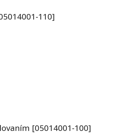
[05014001-110]
elovaním [05014001-100]