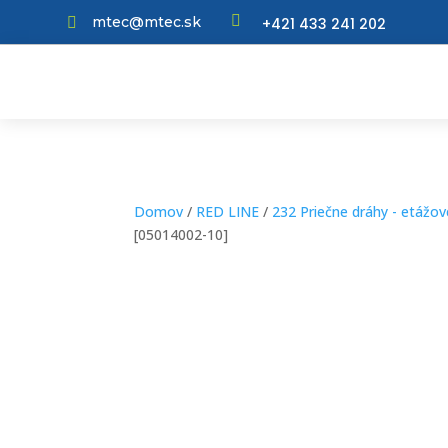

mtec@mtec.sk
+421 433 241 202

Domov
/
RED LINE
/
232 Priečne dráhy - etážov
[05014002-10]