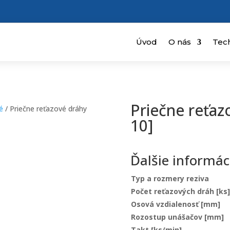
Úvod
O nás
Tec
Priečne reťaz
é
/ Priečne reťazové dráhy
10]
Ďalšie informác
Typ a rozmery reziva
Počet reťazových dráh [ks]
Osová vzdialenosť [mm]
Rozostup unášačov [mm]
Takt [ks/min]