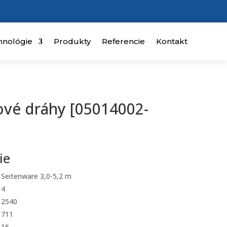
hnológie
Produkty
Referencie
Kontakt
ové dráhy [05014002-
ie
Seitenware 3,0-5,2 m
4
2540
711
16