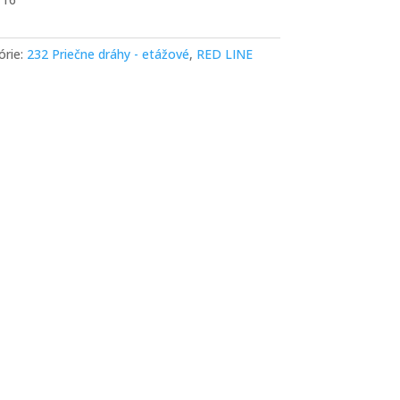
órie:
232 Priečne dráhy - etážové
,
RED LINE