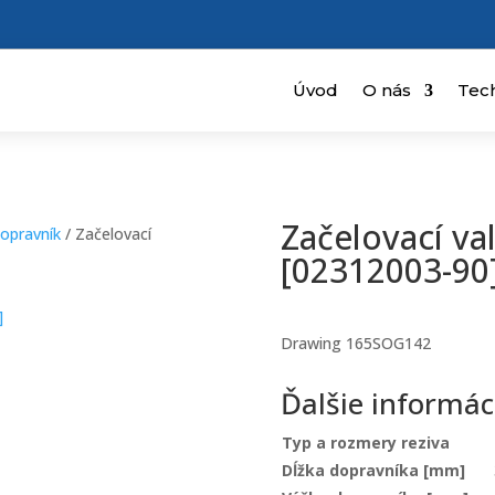
Úvod
O nás
Tec
Začelovací va
dopravník
/ Začelovací
[02312003-90
Drawing 165SOG142
Ďalšie informác
Typ a rozmery reziva
Dĺžka dopravníka [mm]