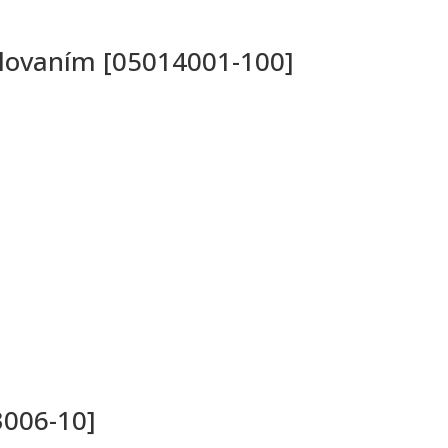
elovaním [05014001-100]
3006-10]