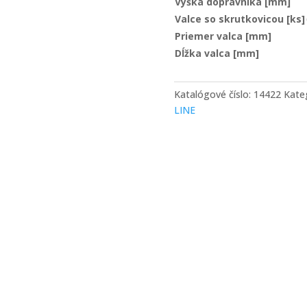
Výška dopravníka [mm]
Valce so skrutkovicou [ks]
Priemer valca [mm]
Dĺžka valca [mm]
Katalógové číslo:
14422
Kate
LINE