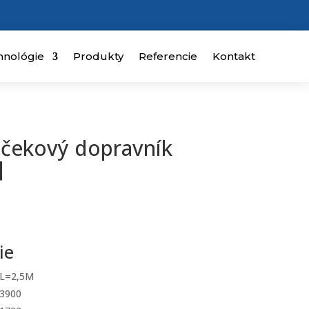
hnológie
Produkty
Referencie
Kontakt
lčekový dopravník
]
ie
L=2,5M
3900