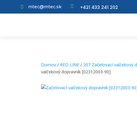

mtec@mtec.sk
+421 433 241 202

Domov
/
RED LINE
/
207 Začelovací valčekový 
valčekový dopravník [02312003-90]