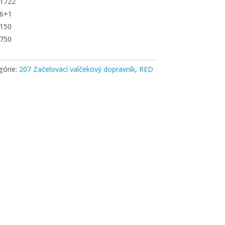
1722
6+1
150
750
górie:
207 Začelovací valčekový dopravník
,
RED