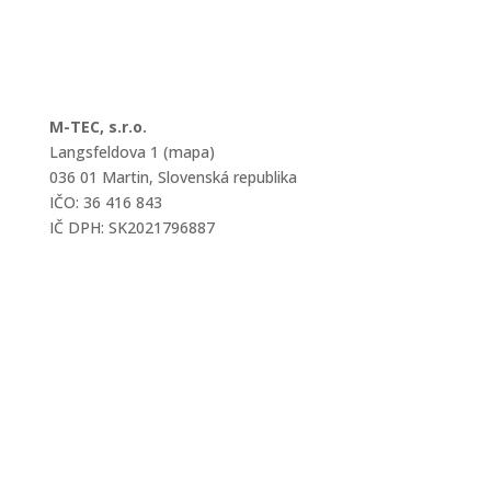
M-TEC, s.r.o.
Langsfeldova 1 (mapa)
036 01 Martin, Slovenská republika
IČO: 36 416 843
IČ DPH: SK2021796887
mtec@mtec.sk
+421 433 241 202