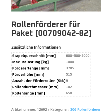
Rollenförderer für
Paket [00709042-82]
Zusätzliche Informationen
Stapelquerschnitt [mm]
600×500-3000
Max. Belastung [kg]
1000
Fördererlänge [mm]
3785
Förderhöhe [mm]
515
Anzahl der Förderrollen [Stk]
9
Rollendurchmesser [mm]
102
Rollenlänge [mm]
650
Artikelnummer:
12692
Kategorien:
306 Rollenförderer