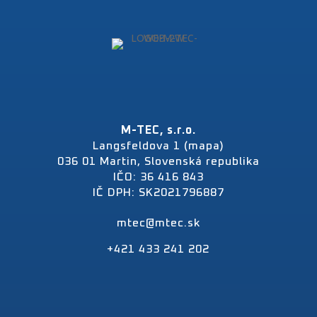
M-TEC, s.r.o.
Langsfeldova 1 (mapa)
036 01 Martin, Slovenská republika
IČO: 36 416 843
IČ DPH: SK2021796887
mtec@mtec.sk
+421 433 241 202